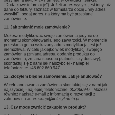
otrzymania faktury VAT umieść w Uwagach (sekcja
"Dodatkowe informacje"). Jeżeli adres wysyłki jest inny, niż
dane do faktury, zaznacz w formularzu opcję „inny adres
wysyłki” i podaj adres, na który ma być przesłane
zamówienie.
11. Jak zmienić moje zamówienie?
Możesz modyfikować swoje zamówienia jedynie do
momentu skompletowania jego zawartości. W momencie
przesłania go na wskazany adres modyfikacja jest już
niemożliwa. W celu jakiejkolwiek modyfikacji swojego
zamówienia (zmiana adresu, dodanie produktu do
zamówienia, zmiana sposobu płatności czy dostawy),
skontaktuj się z nami jak najszybciej - najlepiej
telefonicznie: +48.602 660 947.
12. Złożyłem błędne zamówienie. Jak je anulować?
W celu anulowania zamówienia skontaktuj się z nami jak
najszybciej - najlepiej telefonicznie:
602660947
. Możesz
również napisać e-mail z informacją o rezygnacji z
zakupów na adres
sklep@kolczykarnia.pl
13. Czy mogę zwrócić zakupiony produkt?