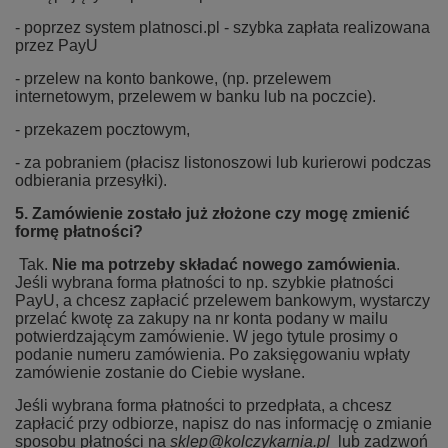
- poprzez system platnosci.pl - szybka zapłata realizowana
przez PayU
- przelew na konto bankowe, (np. przelewem
internetowym, przelewem w banku lub na poczcie).
- przekazem pocztowym,
- za pobraniem (płacisz listonoszowi lub kurierowi podczas
odbierania przesyłki).
5. Zamówienie zostało już złożone czy mogę zmienić
formę płatności?
Tak.
Nie ma potrzeby składać nowego zamówienia
.
Jeśli wybrana forma płatności to np. szybkie płatności
PayU, a chcesz zapłacić przelewem bankowym, wystarczy
przelać kwotę za zakupy na nr konta podany w mailu
potwierdzającym zamówienie. W jego tytule prosimy o
podanie numeru zamówienia. Po zaksięgowaniu wpłaty
zamówienie zostanie do Ciebie wysłane.
Jeśli wybrana forma płatności to przedpłata, a chcesz
zapłacić przy odbiorze, napisz do nas informację o zmianie
sposobu płatności na
sklep@kolczykarnia.pl
lub zadzwoń