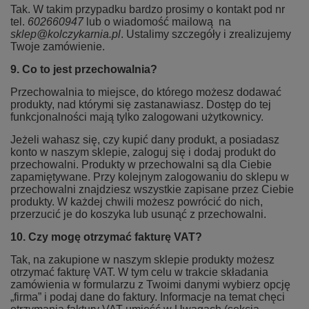
Tak. W takim przypadku bardzo prosimy o kontakt pod nr
tel.
602660947
lub o wiadomość mailową na
sklep@kolczykarnia.pl
. Ustalimy szczegóły i zrealizujemy
Twoje zamówienie.
9. Co to jest przechowalnia?
Przechowalnia to miejsce, do którego możesz dodawać
produkty, nad którymi się zastanawiasz. Dostęp do tej
funkcjonalności mają tylko zalogowani użytkownicy.
Jeżeli wahasz się, czy kupić dany produkt, a posiadasz
konto w naszym sklepie, zaloguj się i dodaj produkt do
przechowalni. Produkty w przechowalni są dla Ciebie
zapamiętywane. Przy kolejnym zalogowaniu do sklepu w
przechowalni znajdziesz wszystkie zapisane przez Ciebie
produkty. W każdej chwili możesz powrócić do nich,
przerzucić je do koszyka lub usunąć z przechowalni.
10. Czy mogę otrzymać fakturę VAT?
Tak, na zakupione w naszym sklepie produkty możesz
otrzymać fakturę VAT. W tym celu w trakcie składania
zamówienia w formularzu z Twoimi danymi wybierz opcję
„firma” i podaj dane do faktury. Informacje na temat chęci