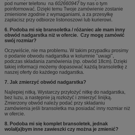
pod numer telefonu na
602660947
by nas o tym
poinformować
.
Dzięki temu Twoje zamówienie zostanie
zmienione zgodnie z wymaganiami, a za przesyłkę
zapłacisz przy odbiorze listonoszowi lub kurierowi.
6. Podoba mi się bransoletka / różaniec ale mam inny
obwód nadgarstka niż w ofercie. Czy mogę zamówić
swój rozmiar?
Oczywiście, nie ma problemu. W takim przypadku prosimy
o podanie obwodu nadgarstka w kolumnie "uwagi",
podczas składania zamówienia (np. obwód 18cm). Dzięki
takiej informacji możemy dopasować każdą bransoletkę z
naszej oferty do każdego nadgarstka.
7. Jak zmierzyć obwód nadgarstka?
Najlepiej nitką. Wystarczy przyłożyć nitkę do nadgarstka,
bez luzu, a następnie ją rozłożyć i zmierzyć linijką.
Zmierzony obwód należy podać przy składaniu
zamówienia jeśli bransoletka ma posiadać inny rozmiar niż
w ofercie.
8. Podoba mi się komplet bransoletek, jednak
wolał(a)bym inne zawieszki czy można je zmienić?