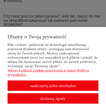
w promocji.
Czy masz jeszcze jakieś pytania? Jeśli tak, napisz do nas
na
sklep@kolczykarnia.pl
lub zadzwoń pod numer
602660947
.
Dbamy o Twoją prywatność
Lubisz promocje?
Zapisz się na Newsletter
Pliki cookies i pokrewne im technologie umożliwiają
zapisz się
poprawne działanie strony i pomagają nam dostosować
ofertę do Twoich potrzeb. Możesz zaakceptować
wykorzystanie przez nas wszystkich tych plików i przejść do
sklepu lub dostosować użycie plików do swoich preferencji,
wybierając opcję "Dostosuj zgody".
ZAKUPY
Więcej o plikach cookies przeczytasz w naszej Polityce
prywatności.
POMOC
zaakceptuj tylko niezbędne
MOJE KONTO
dostosuj zgody
INFORMACJE