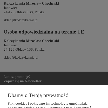
Kolczykarnia Mirosław Chechelski
Janowiec
24-123 Oblasy 138, Polska
sklep@kolczykarnia.pl
Osoba odpowiedzialna na terenie UE
Kolczykarnia Mirosław Chechelski
Janowiec
24-123 Oblasy 138, Polska
sklep@kolczykarnia.pl
Lubisz promocje?
Zapisz się na Newsletter
zapisz się
Dbamy o Twoją prywatność
Pliki cookies i pokrewne im technologie umożliwiają
poprawne działanie strony i pomagają nam dostosować
ZAKUPY