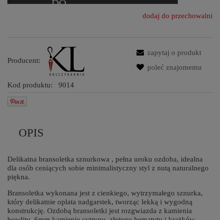
dodaj do przechowalni
zapytaj o produkt
Producent:
poleć znajomemu
Kod produktu:
9014
OPIS
Delikatna bransoletka sznurkowa , pełna uroku ozdoba, idealna
dla osób ceniących sobie minimalistyczny styl z nutą naturalnego
piękna.
Bransoletka wykonana jest z cienkiego, wytrzymałego sznurka,
który delikatnie oplata nadgarstek, tworząc lekką i wygodną
konstrukcję. Ozdobą bransoletki jest rozgwiazda z kamienia
howlitu, 6mm kamienie cytrynu, złotego hematytu i krążków