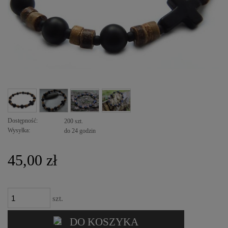
Dostępność:
200 szt.
Wysyłka:
do 24 godzin
45,00 zł
szt.
DO KOSZYKA