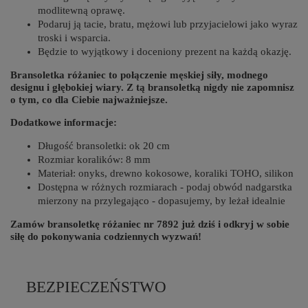
modlitewną oprawę.
Podaruj ją tacie, bratu, mężowi lub przyjacielowi jako wyraz
troski i wsparcia.
Będzie to wyjątkowy i doceniony prezent na każdą okazję.
Bransoletka różaniec to połączenie męskiej siły, modnego
designu i głębokiej wiary. Z tą bransoletką nigdy nie zapomnisz
o tym, co dla Ciebie najważniejsze.
Dodatkowe informacje:
Długość bransoletki: ok 20 cm
Rozmiar koralików: 8 mm
Materiał: onyks, drewno kokosowe, koraliki TOHO, silikon
Dostępna w różnych rozmiarach - podaj obwód nadgarstka
mierzony na przylegająco - dopasujemy, by leżał idealnie
Zamów bransoletkę różaniec nr 7892 już dziś i odkryj w sobie
siłę do pokonywania codziennych wyzwań!
BEZPIECZEŃSTWO