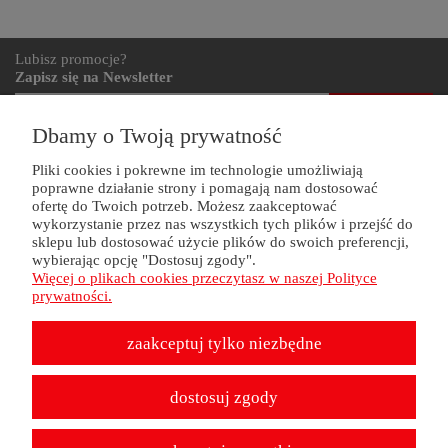
Lubisz promocje?
Zapisz się na Newsletter
zapisz się
Dbamy o Twoją prywatność
Pliki cookies i pokrewne im technologie umożliwiają
poprawne działanie strony i pomagają nam dostosować
ZAKUPY
ofertę do Twoich potrzeb. Możesz zaakceptować
wykorzystanie przez nas wszystkich tych plików i przejść do
POMOC
sklepu lub dostosować użycie plików do swoich preferencji,
wybierając opcję "Dostosuj zgody".
Więcej o plikach cookies przeczytasz w naszej Polityce
MOJE KONTO
prywatności.
zaakceptuj tylko niezbędne
INFORMACJE
dostosuj zgody
Projekt i wykonanie:
Gabiec.pl
pokaż pełną wersję strony