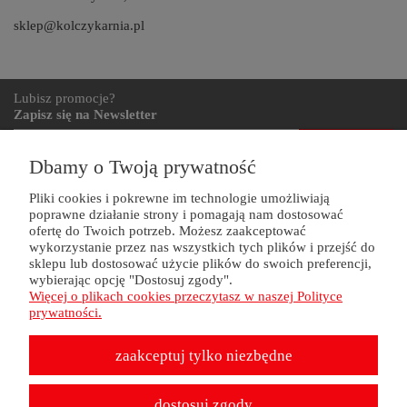
sklep@kolczykarnia.pl
Lubisz promocje?
Zapisz się na Newsletter
zapisz się
Dbamy o Twoją prywatność
Pliki cookies i pokrewne im technologie umożliwiają
poprawne działanie strony i pomagają nam dostosować
ZAKUPY
ofertę do Twoich potrzeb. Możesz zaakceptować
wykorzystanie przez nas wszystkich tych plików i przejść do
POMOC
sklepu lub dostosować użycie plików do swoich preferencji,
wybierając opcję "Dostosuj zgody".
Więcej o plikach cookies przeczytasz w naszej Polityce
MOJE KONTO
prywatności.
zaakceptuj tylko niezbędne
INFORMACJE
dostosuj zgody