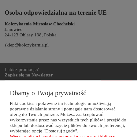
Osoba odpowiedzialna na terenie UE
Kolczykarnia Mirosław Chechelski
Janowiec
24-123 Oblasy 138, Polska
sklep@kolczykarnia.pl
Lubisz promocje?
Zapisz się na Newsletter
zapisz się
Dbamy o Twoją prywatność
Pliki cookies i pokrewne im technologie umożliwiają
poprawne działanie strony i pomagają nam dostosować
ZAKUPY
ofertę do Twoich potrzeb. Możesz zaakceptować
wykorzystanie przez nas wszystkich tych plików i przejść do
POMOC
sklepu lub dostosować użycie plików do swoich preferencji,
wybierając opcję "Dostosuj zgody".
Więcej o plikach cookies przeczytasz w naszej Polityce