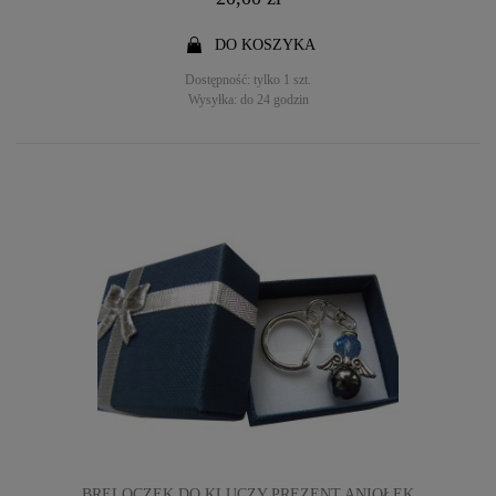
DO KOSZYKA
Dostępność:
tylko 1 szt.
Wysyłka:
do 24 godzin
BRELOCZEK DO KLUCZY PREZENT ANIOŁEK