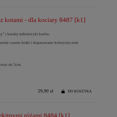
z kotami - dla kociary 8487 [k1]
y" i każdej miłośniczki kotów.
onie czarne kotki i dopasowane kolorystycznie
nosi ok 5cm.
29,90 zł
DO KOSZYKA
łękitnymi różami 8484 [k1]