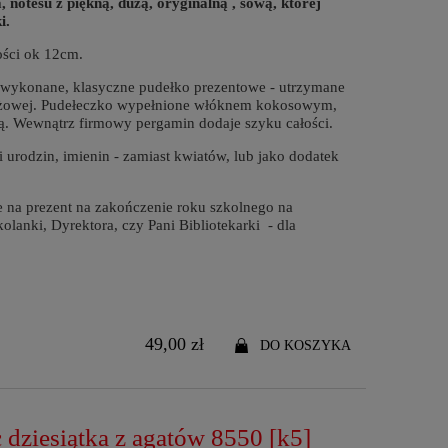
 notesu z piękną, dużą, oryginalną , sową, której
i.
ości ok 12cm.
e wykonane, klasyczne pudełko prezentowe - utrzymane
beżowej. Pudełeczko wypełnione włóknem kokosowym,
ką. Wewnątrz firmowy pergamin dodaje szyku całości.
i urodzin, imienin - zamiast kwiatów, lub jako dodatek
 na prezent na zakończenie roku szkolnego na
olanki, Dyrektora, czy Pani Bibliotekarki - dla
49,00 zł
DO KOSZYKA
 dziesiątka z agatów 8550 [k5]