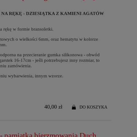
 NA RĘKĘ - DZIESIĄTKA Z KAMIENI AGATÓW
 rękę w formie bransoletki.
owych o wielkości 6mm, oraz hematytu w kolorze
mm.
 odporna na przecieranie gumka silikonowa - obwód
arstek 16-17cm - jeśli potrzebujesz inny rozmiar, to
aniu zamówienia.
eniu wybarwienia, innym wzorze.
40,00 zł
DO KOSZYKA
 - pamiątka bierzmowania Duch