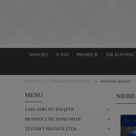
NOWOŚCI
O NAS
PROMOCJE
JAK KUPOWAĆ
Jesteś w:
»
Podział kolorystyczny
»
niebieski/granat
MENU
NIEBI
ZAKŁADKI DO KSIĄŻEK
BRANSOLETKI HAND MADE
ZESTAWY BRANSOLETEK