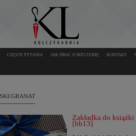
CZĘSTE PYTANIA
JAK DBAĆ O BIŻUTERIĘ
KONTAKT
ESKI/GRANAT
Zakładka do książk
[hb13]