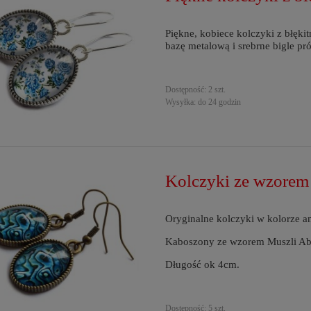
Piękne, kobiece kolczyki z błęk
bazę metalową i srebrne bigle pr
Dostępność:
2 szt.
Wysyłka:
do 24 godzin
Kolczyki ze wzorem
Oryginalne kolczyki w kolorze a
Kaboszony ze wzorem Muszli Ab
Długość ok 4cm.
Dostępność:
5 szt.