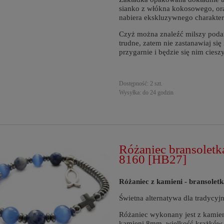
sianko z włókna kokosowego, ora
nabiera ekskluzywnego charakter
Czyż można znaleźć milszy podar
trudne, zatem nie zastanawiaj się
przygarnie i będzie się nim cieszy
Dostępność:
2 szt.
Wysyłka:
do 24 godzin
Różaniec bransoletka
8160 [HB27]
Różaniec z kamieni - bransoletka
Świetna alternatywa dla tradycyj
Różaniec wykonany jest z kamieni
kamieni 8mm, wielkość krążków 