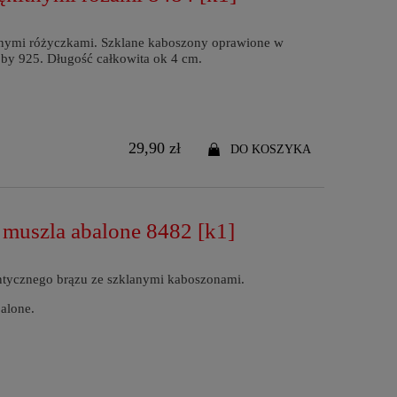
itnymi różyczkami. Szklane kaboszony oprawione w
óby 925. Długość całkowita ok 4 cm.
29,90 zł
DO KOSZYKA
 muszla abalone 8482 [k1]
ntycznego brązu ze szklanymi kaboszonami.
alone.