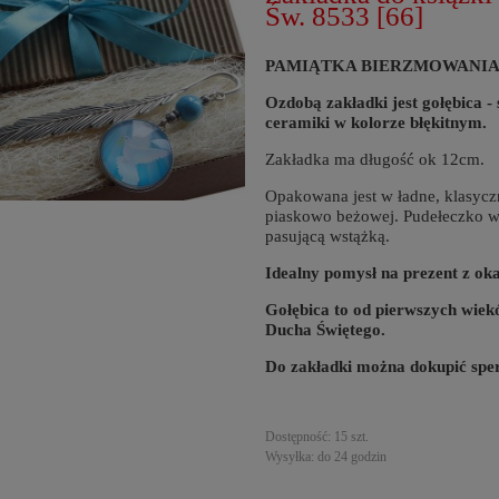
Św. 8533 [66]
PAMIĄTKA BIERZMOWANIA - Met
Ozdobą zakładki jest gołębica 
ceramiki w kolorze błękitnym.
Zakładka ma długość ok 12cm.
Opakowana jest w ładne, klasycz
piaskowo beżowej. Pudełeczko 
pasującą wstążką.
Idealny pomysł na prezent z ok
Gołębica to od pierwszych wiek
Ducha Świętego.
Do zakładki można dokupić spe
Dostępność:
15 szt.
Wysyłka:
do 24 godzin