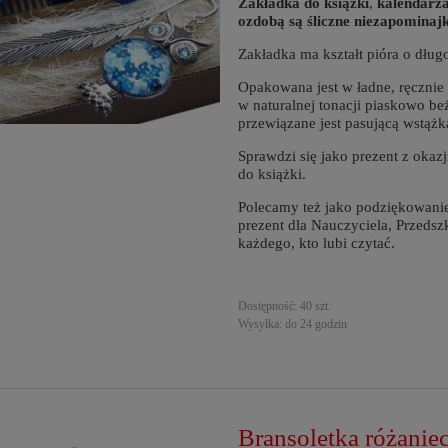
Zakładka do książki
,
kalendarza,
ozdobą są śliczne niezapominajk
Zakładka ma kształt pióra o dług
Opakowana jest w ładne, ręczni
w naturalnej tonacji piaskowo 
przewiązane jest pasującą wstąż
Sprawdzi się jako prezent z okazj
do książki.
Polecamy też jako podziękowanie
prezent dla Nauczyciela, Przedszk
każdego, kto lubi czytać.
Dostępność:
40 szt.
Wysyłka:
do 24 godzin
Bransoletka różaniec