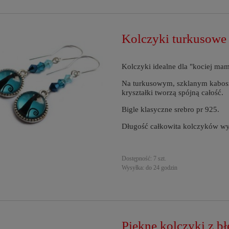
Kolczyki turkusowe 
Kolczyki idealne dla "kociej mam
Na turkusowym, szklanym kabosz
kryształki tworzą spójną całość.
Bigle klasyczne srebro pr 925.
Długość całkowita kolczyków wy
Dostępność:
7 szt.
Wysyłka:
do 24 godzin
Piękne kolczyki z b