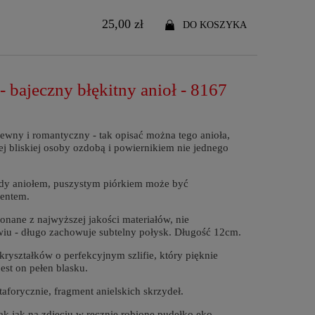
25,00 zł
DO KOSZYKA
- bajeczny błękitny anioł - 8167
ewny i romantyczny - tak opisać można tego anioła,
j bliskiej osoby ozdobą i powiernikiem nie jednego
ody aniołem, puszystym piórkiem może być
zentem.
onane z najwyższej jakości materiałów, nie
wiu - długo zachowuje subtelny połysk. Długość 12cm.
ryształków o perfekcyjnym szlifie, który pięknie
est on pełen blasku.
taforycznie, fragment anielskich skrzydeł.
k jak na zdjęciu w ręcznie robione pudełko eko,