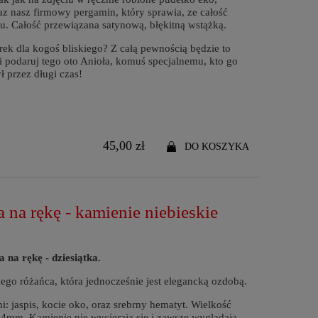
z nasz firmowy pergamin, który sprawia, ze całość
u. Całość przewiązana satynową, błękitną wstążką.
ek dla kogoś bliskiego? Z całą pewnością będzie to
 i podaruj tego oto Anioła, komuś specjalnemu, kto go
ł przez długi czas!
45,00 zł
DO KOSZYKA
 na rękę - kamienie niebieskie
 na rękę - dziesiątka.
nego różańca, która jednocześnie jest elegancką ozdobą.
: jaspis, kocie oko, oraz srebrny hematyt. Wielkość
4mm. Kamienie nie wycierają się i zawsze wyglądają