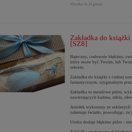
Wysyłka:
do 24 godzin
Zakładka do książki 
[SZ8]
Bajeczny, cudownie błękitny, zwi
który może być Twoim, lub Twoje
sekretu.
Zakładka do książki z cudnej ur
fantastycznym, oryginalnym pre
Zakładka to metalowe pióro, wyk
zawierających kadmu, niklu, oło
Aniołek wykonany ze szklanych k
załamuje światło, powodując, że j
Uroku dodaje błękitne pióro - me
Zakładka opakowana dokładnie ta