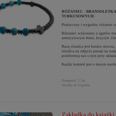
RÓŻANIEC - BRANSOLETKA
TURKUSOWYCH.
Praktyczny i wygodny różaniec na
Różaniec wykonany z agatów mat
antracytowym 4mm, krzyżyk 10
Bazą różańca jest bardzo mocna,
różańca na zdjęciu pasuje na nadg
poinformuj nas o tym przy skład
Każdy kamień jest o innym nasil
Dostępność:
17 szt.
Wysyłka:
do 24 godzin
Zakładka do książki