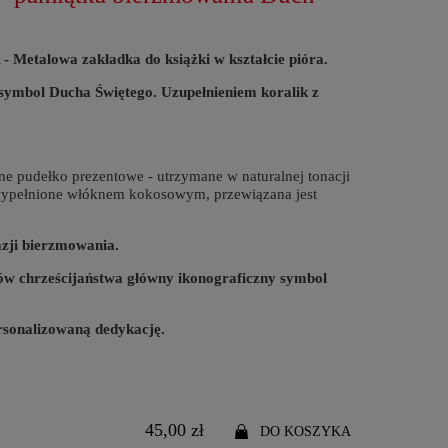
alowa zakładka do książki w kształcie pióra.
- symbol Ducha Świętego. Uzupełnieniem koralik z
ne pudełko prezentowe - utrzymane w naturalnej tonacji
wypełnione włóknem kokosowym, przewiązana jest
azji bierzmowania.
ów chrześcijaństwa główny ikonograficzny symbol
rsonalizowaną dedykację.
45,00 zł
DO KOSZYKA